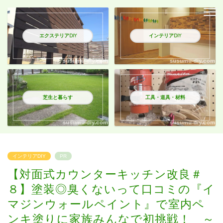
エクステリアDIY
インテリアDIY
芝生と暮らす
工具・道具・材料
インテリアDIY
PR
【対面式カウンターキッチン改良＃
８】塗装◎臭くないって口コミの『イ
マジンウォールペイント』で室内ペ
ンキ塗りに家族みんなで初挑戦！ ～