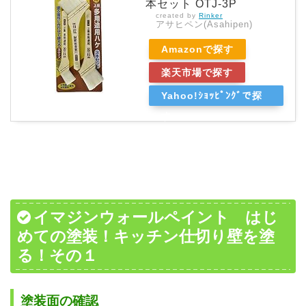
本セット OTJ-3P
created by
Rinker
アサヒペン(Asahipen)
Amazonで探す
楽天市場で探す
Yahoo!ｼｮｯﾋﾟﾝｸﾞで探
す
イマジンウォールペイント はじ
めての塗装！キッチン仕切り壁を塗
る！その１
塗装面の確認