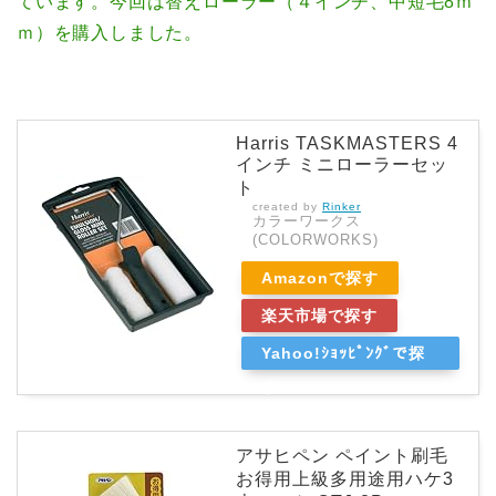
ています。今回は替えローラー（４インチ、中短毛8ｍ
ｍ）を購入しました。
Harris TASKMASTERS 4
インチ ミニローラーセッ
ト
created by
Rinker
カラーワークス
(COLORWORKS)
Amazonで探す
楽天市場で探す
Yahoo!ｼｮｯﾋﾟﾝｸﾞで探
す
アサヒペン ペイント刷毛
お得用上級多用途用ハケ3