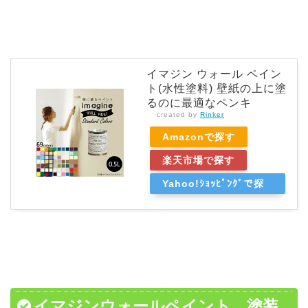
イマジン ウォール ペイン
ト(水性塗料) 壁紙の上に塗
るのに最適なペンキ
created by
Rinker
Amazonで探す
楽天市場で探す
Yahoo!ｼｮｯﾋﾟﾝｸﾞで探
す
イマジンウォールペイント 塗装