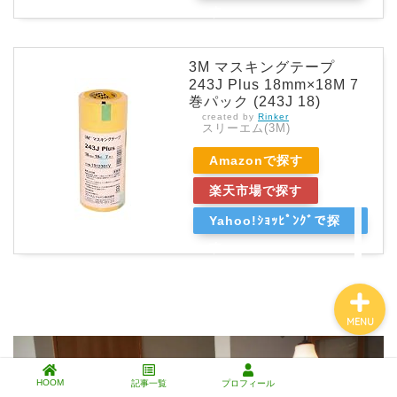
す
3M マスキングテープ
エクステリアDIY
243J Plus 18mm×18M 7
巻パック (243J 18)
created by
Rinker
インテリアDIY
スリーエム(3M)
Amazonで探す
芝生と暮らす
楽天市場で探す
工具・道具・材料
Yahoo!ｼｮｯﾋﾟﾝｸﾞで探
す
MENU
HOOM
記事一覧
プロフィール