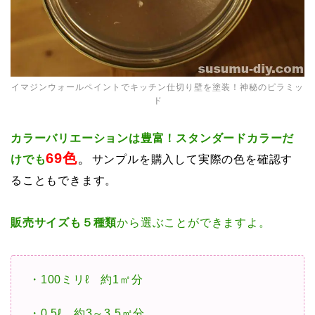
イマジンウォールペイントでキッチン仕切り壁を塗装！神秘のピラミッ
ド
カラーバリエーションは豊富！スタンダードカラーだ
69色
。
けでも
サンプルを購入して実際の色を確認す
ることもできます。
販売サイズも５種類
から選ぶことができますよ。
・100ミリℓ 約1㎡分
・0.5ℓ 約3～3.5㎡分