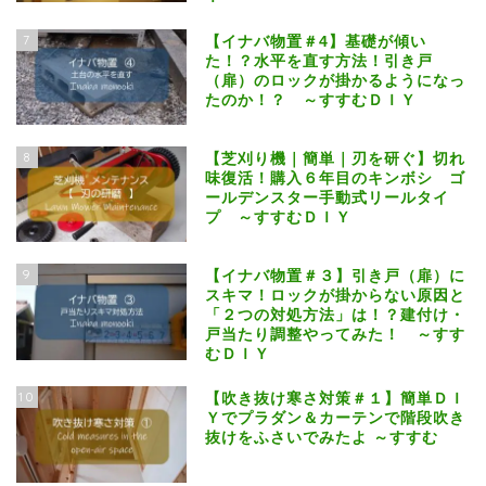
7
【イナバ物置＃4】基礎が傾い
た！？水平を直す方法！引き戸
（扉）のロックが掛かるようになっ
たのか！？ ～すすむＤＩＹ
8
【芝刈り機｜簡単｜刃を研ぐ】切れ
味復活！購入６年目のキンボシ ゴ
ールデンスター手動式リールタイ
プ ～すすむＤＩＹ
9
【イナバ物置＃３】引き戸（扉）に
スキマ！ロックが掛からない原因と
「２つの対処方法」は！？建付け・
戸当たり調整やってみた！ ～すす
むＤＩＹ
10
【吹き抜け寒さ対策＃１】簡単ＤＩ
Ｙでプラダン＆カーテンで階段吹き
抜けをふさいでみたよ ～すすむ