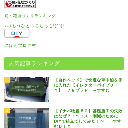
庭・花壇づくりランキング
↓↓↓もうひとつこちらも!(^^)!
にほんブログ村
人気記事ランキング
1
【自作ベッド】で快適な車中泊を手
に入れた【イレクターパイプＤＩ
Ｙ】 ７８プラド ～すすむ
2
【イナバ物置＃２】基礎施工の失敗
はなぜ？！〜コスト削減のために
DIYで組立てしてみた！〜 すす
むＤＩＹ