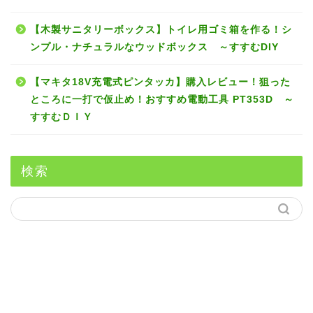
【木製サニタリーボックス】トイレ用ゴミ箱を作る！シ
ンプル・ナチュラルなウッドボックス ～すすむDIY
【マキタ18V充電式ピンタッカ】購入レビュー！狙った
ところに一打で仮止め！おすすめ電動工具 PT353D ～
すすむＤＩＹ
検索
エクステリアDIY
インテリアDIY
芝生と暮らす