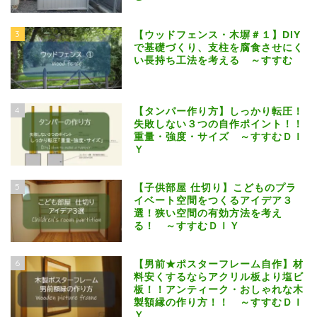
3
【ウッドフェンス・木塀＃１】DIY
で基礎づくり、支柱を腐食させにく
い長持ち工法を考える ～すすむ
4
【タンパー作り方】しっかり転圧！
失敗しない３つの自作ポイント！！
重量・強度・サイズ ～すすむＤＩ
Ｙ
5
【子供部屋 仕切り】こどものプラ
イベート空間をつくるアイデア３
選！狭い空間の有効方法を考え
る！ ～すすむＤＩＹ
6
【男前★ポスターフレーム自作】材
料安くするならアクリル板より塩ビ
板！！アンティーク・おしゃれな木
製額縁の作り方！！ ～すすむＤＩ
Ｙ