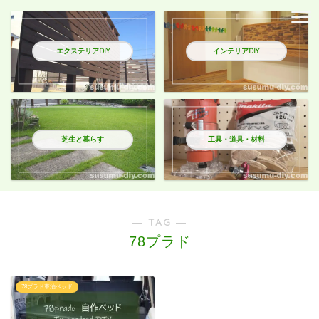
エクステリアDIY
インテリアDIY
芝生と暮らす
工具・道具・材料
― TAG ―
78プラド
78プラド車泊ベッド