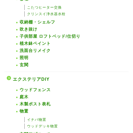
こたつヒーター交換
クリンスイ浄水器水栓
収納棚・シェルフ
吹き抜け
子供部屋 ロフトベッド/仕切り
植木鉢ペイント
洗面台リメイク
照明
玄関
エクステリアDIY
ウッドフェンス
庭木
木製ポスト表札
物置
イナバ物置
ウッドデッキ物置