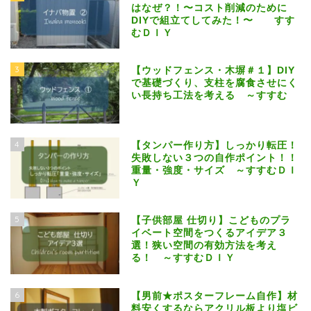
はなぜ？！〜コスト削減のために
DIYで組立てしてみた！〜 すす
むＤＩＹ
3
【ウッドフェンス・木塀＃１】DIY
で基礎づくり、支柱を腐食させにく
い長持ち工法を考える ～すすむ
4
【タンパー作り方】しっかり転圧！
失敗しない３つの自作ポイント！！
重量・強度・サイズ ～すすむＤＩ
Ｙ
5
【子供部屋 仕切り】こどものプラ
イベート空間をつくるアイデア３
選！狭い空間の有効方法を考え
る！ ～すすむＤＩＹ
6
【男前★ポスターフレーム自作】材
料安くするならアクリル板より塩ビ