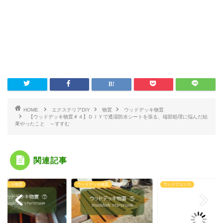
HOME
エクステリアDIY
物置
ウッドデッキ物置
【ウッドデッキ物置＃４】ＤＩＹで透湿防水シートを張る、端部処理に悩んだ結
果やったこと ～すすむ
関連記事
ドデッキ物置
ウッドデッキ物置
ウッドフェンス