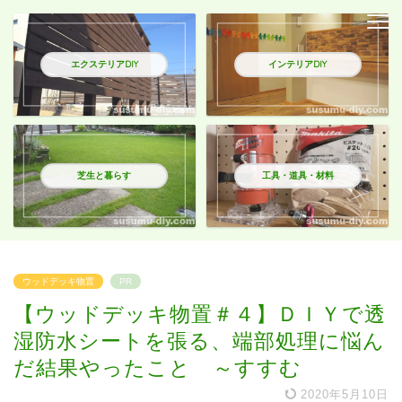
エクステリアDIY
インテリアDIY
芝生と暮らす
工具・道具・材料
ウッドデッキ物置
PR
【ウッドデッキ物置＃４】ＤＩＹで透
湿防水シートを張る、端部処理に悩ん
だ結果やったこと ～すすむ
2020年5月10日