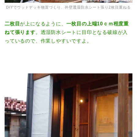
DIYでウッドデッキ物置づくり、外壁透湿防水シート張り2枚目重ねる
二枚目
が上になるように、
一枚目の上端10ｃｍ程度重
ねて張ります
。透湿防水シートに目印となる破線が入
っているので、作業しやすいですよ。