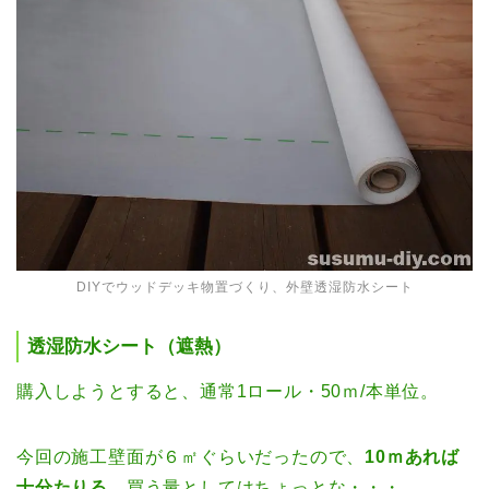
DIYでウッドデッキ物置づくり、外壁透湿防水シート
透湿防水シート（遮熱）
購入しようとすると、通常1ロール・50ｍ/本単位。
今回の施工壁面が６㎡ぐらいだったので、
10ｍあれば
十分たりる
。買う量としてはちょっとな・・・。