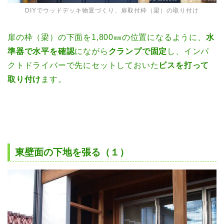
DIYでウッドデッキ物置づくり、扉取付枠（梁）の取り付け
扉の枠（梁）の下面を1,800㎜の位置になるように、
水
準器で水平を確認
にながら
クランプで固定
し、インパ
クトドライバーで先にセットしておいた
ビスを打って
取り付け
ます。
東壁面の下地を張る（１）