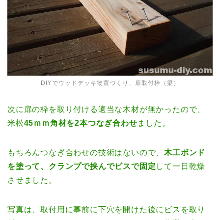
DIYでウッドデッキ物置づくり、扉取付枠（梁）
次に扉の枠を取り付ける適当な木材が無かったので、
米松
45ｍｍ角材を2本つなぎ合わせ
ました。
もちろんつなぎ合わせの技術はないので、
木工ボンド
を塗って、クランプで挟んでビスで固定
して一日乾燥
させました。
写真は、取付用に事前に下穴を開けた後にビスを取り