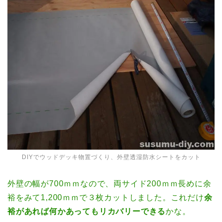
DIYでウッドデッキ物置づくり、外壁透湿防水シートをカット
外壁の幅が700ｍｍなので、両サイド200ｍｍ長めに余
裕をみて1,200ｍｍで３枚カットしました。これだけ
余
裕があれば何かあってもリカバリーできる
かな。