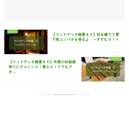
【ウッドデッキ物置＃３】柱を建てて壁
下地コンパネを張るよ ～すすむＤＩＹ
【ウッドデッキ物置＃５】外壁の杉板鎧
張りにチャレンジ！素人ＤＩＹでもで
き...