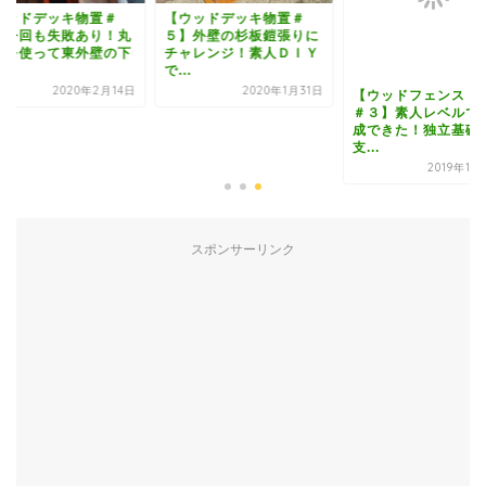
ウッドデッキ物置＃
【ウッドデッキ物置＃
】今回も失敗あり！丸
５】外壁の杉板鎧張りに
コを使って東外壁の下
チャレンジ！素人ＤＩＹ
.
で...
2020年2月14日
2020年1月31日
【ウッドフェンス・
＃３】素人レベルで
成できた！独立基礎
支...
2019年11
スポンサーリンク