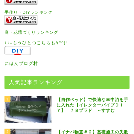
手作り・DIYランキング
庭・花壇づくりランキング
↓↓↓もうひとつこちらも!(^^)!
にほんブログ村
人気記事ランキング
1
【自作ベッド】で快適な車中泊を手
に入れた【イレクターパイプＤＩ
Ｙ】 ７８プラド ～すすむ
2
【イナバ物置＃２】基礎施工の失敗