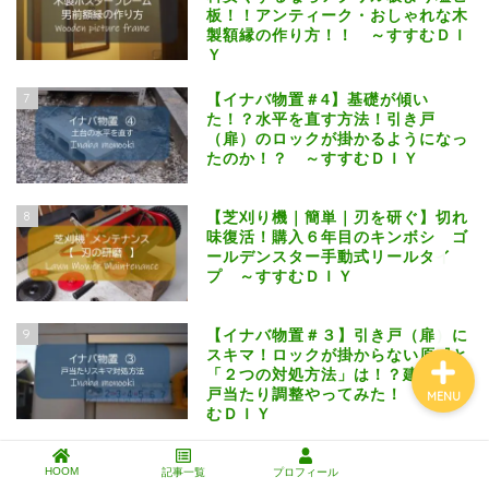
板！！アンティーク・おしゃれな木
製額縁の作り方！！ ～すすむＤＩ
Ｙ
エクステリアDIY
7
【イナバ物置＃4】基礎が傾い
た！？水平を直す方法！引き戸
（扉）のロックが掛かるようになっ
インテリアDIY
たのか！？ ～すすむＤＩＹ
芝生と暮らす
8
【芝刈り機｜簡単｜刃を研ぐ】切れ
味復活！購入６年目のキンボシ ゴ
ールデンスター手動式リールタイ
工具・道具・材料
プ ～すすむＤＩＹ
9
【イナバ物置＃３】引き戸（扉）に
スキマ！ロックが掛からない原因と
「２つの対処方法」は！？建付け・
戸当たり調整やってみた！ ～すす
MENU
むＤＩＹ
10
【吹き抜け寒さ対策＃１】簡単ＤＩ
HOOM
記事一覧
プロフィール
Ｙでプラダン＆カーテンで階段吹き