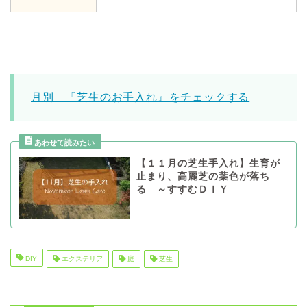
月別 『芝生のお手入れ』をチェックする
【１１月の芝生手入れ】生育が
止まり、高麗芝の葉色が落ち
る ～すすむＤＩＹ
DIY
エクステリア
庭
芝生