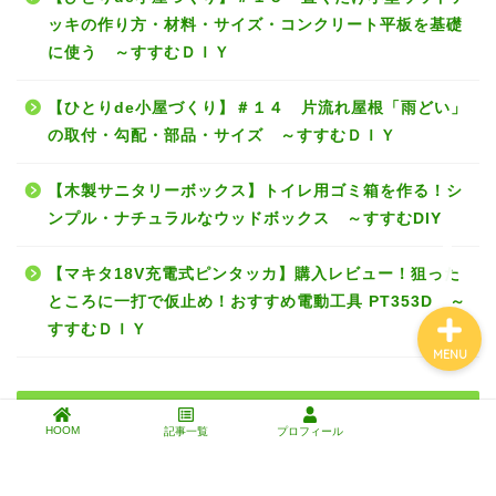
ッキの作り方・材料・サイズ・コンクリート平板を基礎
エクステリアDIY
に使う ～すすむＤＩＹ
インテリアDIY
【ひとりde小屋づくり】＃１４ 片流れ屋根「雨どい」
の取付・勾配・部品・サイズ ～すすむＤＩＹ
芝生と暮らす
【木製サニタリーボックス】トイレ用ゴミ箱を作る！シ
ンプル・ナチュラルなウッドボックス ～すすむDIY
工具・道具・材料
【マキタ18V充電式ピンタッカ】購入レビュー！狙った
ところに一打で仮止め！おすすめ電動工具 PT353D ～
すすむＤＩＹ
MENU
検索
HOOM
記事一覧
プロフィール