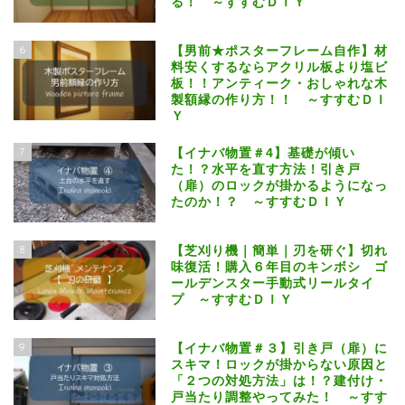
る！ ～すすむＤＩＹ
6
【男前★ポスターフレーム自作】材
料安くするならアクリル板より塩ビ
板！！アンティーク・おしゃれな木
製額縁の作り方！！ ～すすむＤＩ
Ｙ
7
【イナバ物置＃4】基礎が傾い
た！？水平を直す方法！引き戸
（扉）のロックが掛かるようになっ
たのか！？ ～すすむＤＩＹ
8
【芝刈り機｜簡単｜刃を研ぐ】切れ
味復活！購入６年目のキンボシ ゴ
ールデンスター手動式リールタイ
プ ～すすむＤＩＹ
9
【イナバ物置＃３】引き戸（扉）に
スキマ！ロックが掛からない原因と
「２つの対処方法」は！？建付け・
戸当たり調整やってみた！ ～すす