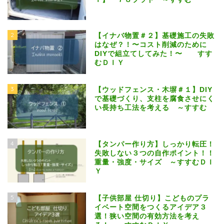
2
【イナバ物置＃２】基礎施工の失敗
はなぜ？！〜コスト削減のために
DIYで組立てしてみた！〜 すす
むＤＩＹ
3
【ウッドフェンス・木塀＃１】DIY
で基礎づくり、支柱を腐食させにく
い長持ち工法を考える ～すすむ
4
【タンパー作り方】しっかり転圧！
失敗しない３つの自作ポイント！！
重量・強度・サイズ ～すすむＤＩ
Ｙ
5
【子供部屋 仕切り】こどものプラ
イベート空間をつくるアイデア３
選！狭い空間の有効方法を考え