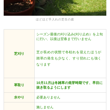
ほどほど手入れの芝生の庭
シーズン最後の刈り込み(刈り止め）を上旬
に行い、以後は翌春まで行いません
芝が長めの状態で冬枯れを迎えたほうが
芝刈り
雑草の発生も少なく、すり切れにも強く
なります
10月11月は冬雑草の発芽時期です、早目に
草取り
抜き取るようにします
水やり
必要ありません
施しません