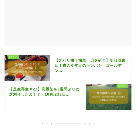
【芝刈り機｜簡単｜刃を研ぐ】切れ味復
活！購入６年目のキンボシ ゴールデ
ン...
【芝生再生＃22】高麗芝を3週間ぶりに
芝刈りしたよ！？ 10月/233日...