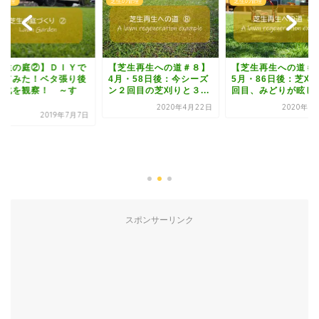
の管理
芝生の管理
芝生の管理
芝生の庭②】ＤＩＹで
【芝生再生への道＃８】
【芝生再生への道＃1
ってみた！ベタ張り後
4月・58日後：今シーズ
5月・86日後：芝刈
変化を観察！ ～す
ン２回目の芝刈りと３...
回目、みどりが眩し..
.
2020年4月22日
2020年5
2019年7月7日
スポンサーリンク