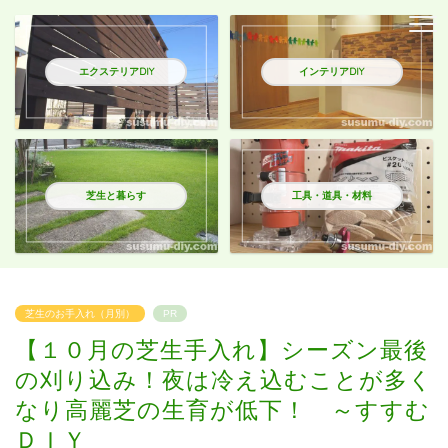
エクステリアDIY
インテリアDIY
芝生と暮らす
工具・道具・材料
芝生のお手入れ（月別）
PR
【１０月の芝生手入れ】シーズン最後
の刈り込み！夜は冷え込むことが多く
なり高麗芝の生育が低下！ ～すすむ
ＤＩＹ