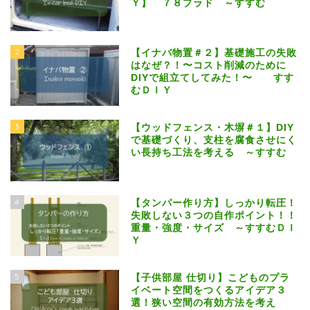
Ｙ】 ７８プラド ～すすむ
2
【イナバ物置＃２】基礎施工の失敗
はなぜ？！〜コスト削減のために
DIYで組立てしてみた！〜 すす
むＤＩＹ
3
【ウッドフェンス・木塀＃１】DIY
で基礎づくり、支柱を腐食させにく
い長持ち工法を考える ～すすむ
4
【タンパー作り方】しっかり転圧！
失敗しない３つの自作ポイント！！
重量・強度・サイズ ～すすむＤＩ
Ｙ
5
【子供部屋 仕切り】こどものプラ
イベート空間をつくるアイデア３
選！狭い空間の有効方法を考え