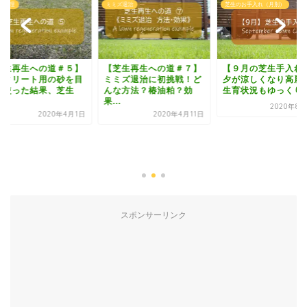
の管理
ミミズ退治
芝生のお手入れ（月別）
芝生再生への道＃５】
【芝生再生への道＃７】
【９月の芝生手入れ
ンクリート用の砂を目
ミミズ退治に初挑戦！ど
夕が涼しくなり高麗
に使った結果、芝生
んな方法？椿油粕？効
生育状況もゆっくり
.
果...
2020年8月
2020年4月1日
2020年4月11日
スポンサーリンク