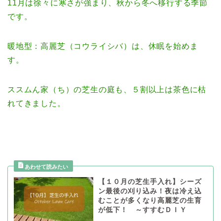
11月は徐々に寒さが強まり、秋から冬へ移行する季節
です。
暖地型：高麗芝（コウライシバ）は、休眠を始めま
す。
ススムん家（ち）の芝生の庭も、５割以上は茶色に枯
れてきました。
【１０月の芝生手入れ】シーズ
ン最後の刈り込み！夜は冷え込
むことが多くなり高麗芝の生育
が低下！ ～すすむＤＩＹ