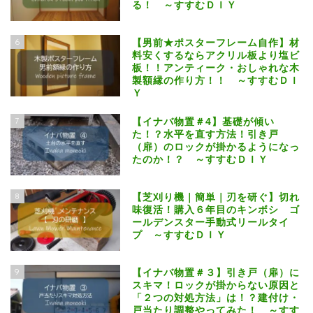
る！ ～すすむＤＩＹ
6
【男前★ポスターフレーム自作】材
料安くするならアクリル板より塩ビ
板！！アンティーク・おしゃれな木
製額縁の作り方！！ ～すすむＤＩ
Ｙ
7
【イナバ物置＃4】基礎が傾い
た！？水平を直す方法！引き戸
（扉）のロックが掛かるようになっ
たのか！？ ～すすむＤＩＹ
8
【芝刈り機｜簡単｜刃を研ぐ】切れ
味復活！購入６年目のキンボシ ゴ
ールデンスター手動式リールタイ
プ ～すすむＤＩＹ
9
【イナバ物置＃３】引き戸（扉）に
スキマ！ロックが掛からない原因と
「２つの対処方法」は！？建付け・
戸当たり調整やってみた！ ～すす