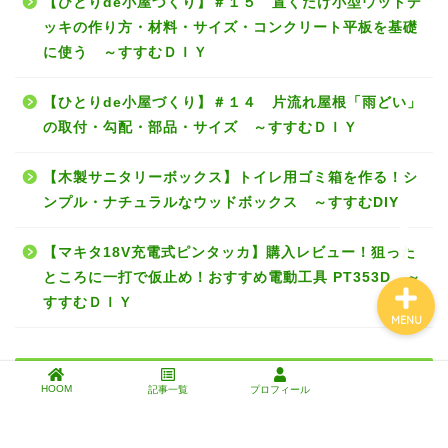
【ひとりde小屋づくり】＃１５ 置くだけ小型ウッドデ
ッキの作り方・材料・サイズ・コンクリート平板を基礎
エクステリアDIY
に使う ～すすむＤＩＹ
インテリアDIY
【ひとりde小屋づくり】＃１４ 片流れ屋根「雨どい」
の取付・勾配・部品・サイズ ～すすむＤＩＹ
芝生と暮らす
【木製サニタリーボックス】トイレ用ゴミ箱を作る！シ
ンプル・ナチュラルなウッドボックス ～すすむDIY
工具・道具・材料
【マキタ18V充電式ピンタッカ】購入レビュー！狙った
ところに一打で仮止め！おすすめ電動工具 PT353D ～
すすむＤＩＹ
MENU
検索
HOOM
記事一覧
プロフィール