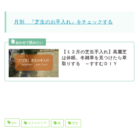
月別 『芝生のお手入れ』をチェックする
【１２月の芝生手入れ】高麗芝
は休眠、冬雑草を見つけたら草
取りする ～すすむＤＩＹ
DIY
エクステリア
庭
芝生