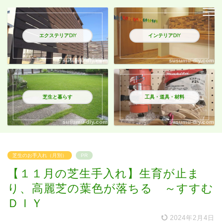
エクステリアDIY
インテリアDIY
芝生と暮らす
工具・道具・材料
芝生のお手入れ（月別）
PR
【１１月の芝生手入れ】生育が止ま
り、高麗芝の葉色が落ちる ～すすむ
ＤＩＹ
2024年2月4日