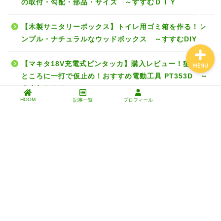
の取付・勾配・部品・サイズ ～すすむＤＩＹ
工具・道具・材料
【木製サニタリーボックス】トイレ用ゴミ箱を作る！シ
ンプル・ナチュラルなウッドボックス ～すすむDIY
【マキタ18V充電式ピンタッカ】購入レビュー！狙った
MENU
ところに一打で仮止め！おすすめ電動工具 PT353D ～
すすむＤＩＹ
HOOM
記事一覧
プロフィール
検索