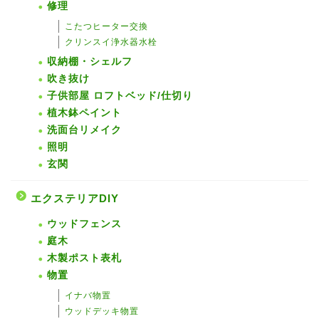
修理
こたつヒーター交換
クリンスイ浄水器水栓
収納棚・シェルフ
吹き抜け
子供部屋 ロフトベッド/仕切り
植木鉢ペイント
洗面台リメイク
照明
玄関
エクステリアDIY
ウッドフェンス
庭木
木製ポスト表札
物置
イナバ物置
ウッドデッキ物置