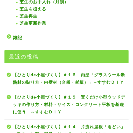
芝生のお手入れ（月別）
芝生を植える
芝生再生
芝生更新作業
雑記
最近の投稿
【ひとりde小屋づくり】＃１６ 内壁「グラスウール断
熱材の貼り方・内壁材（合板・杉板）」～すすむＤＩＹ
エクステリアDIY
【ひとりde小屋づくり】＃１５ 置くだけ小型ウッドデ
インテリアDIY
ッキの作り方・材料・サイズ・コンクリート平板を基礎
に使う ～すすむＤＩＹ
芝生と暮らす
【ひとりde小屋づくり】＃１４ 片流れ屋根「雨どい」