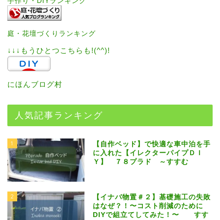
手作り・DIYランキング
庭・花壇づくりランキング
↓↓↓もうひとつこちらも!(^^)!
にほんブログ村
人気記事ランキング
1
【自作ベッド】で快適な車中泊を手
に入れた【イレクターパイプＤＩ
Ｙ】 ７８プラド ～すすむ
2
【イナバ物置＃２】基礎施工の失敗
はなぜ？！〜コスト削減のために
DIYで組立てしてみた！〜 すす