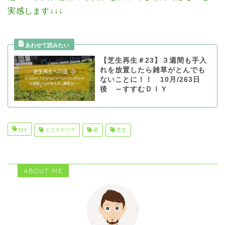
実感します↓↓↓
【芝生再生＃23】３週間も手入
れを放置したら雑草がとんでも
ないことに！！ 10月/263日
後 ～すすむＤＩＹ
DIY
エクステリア
庭
芝生
ABOUT ME