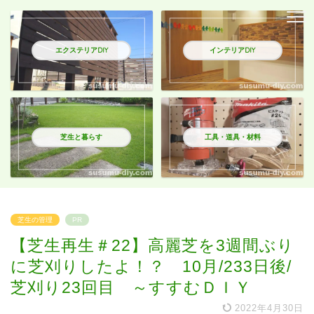
エクステリアDIY
インテリアDIY
芝生と暮らす
工具・道具・材料
芝生の管理
PR
【芝生再生＃22】高麗芝を3週間ぶり
に芝刈りしたよ！？ 10月/233日後/
芝刈り23回目 ～すすむＤＩＹ
2022年4月30日