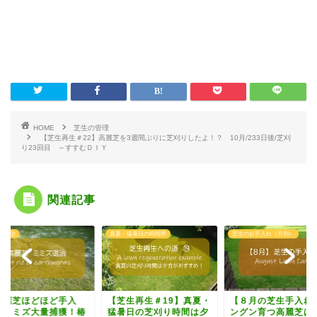
HOME
芝生の管理
【芝生再生＃22】高麗芝を3週間ぶりに芝刈りしたよ！？ 10月/233日後/芝刈
り23回目 ～すすむＤＩＹ
関連記事
ズ退治
真夏・猛暑日の時間帯
芝生のお手入れ（月別）
高麗芝ほどほど手入
【芝生再生＃19】真夏・
【８月の芝生手入れ
】ミミズ大量捕獲！椿
猛暑日の芝刈り時間は夕
ングン育つ高麗芝は