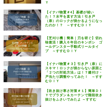
Ｙ
7
【イナバ物置＃4】基礎が傾い
た！？水平を直す方法！引き戸
（扉）のロックが掛かるようになっ
たのか！？ ～すすむＤＩＹ
8
【芝刈り機｜簡単｜刃を研ぐ】切れ
味復活！購入６年目のキンボシ ゴ
ールデンスター手動式リールタイ
プ ～すすむＤＩＹ
9
【イナバ物置＃３】引き戸（扉）に
スキマ！ロックが掛からない原因と
「２つの対処方法」は！？建付け・
戸当たり調整やってみた！ ～すす
むＤＩＹ
10
【吹き抜け寒さ対策＃１】簡単ＤＩ
Ｙでプラダン＆カーテンで階段吹き
抜けをふさいでみたよ ～すすむ