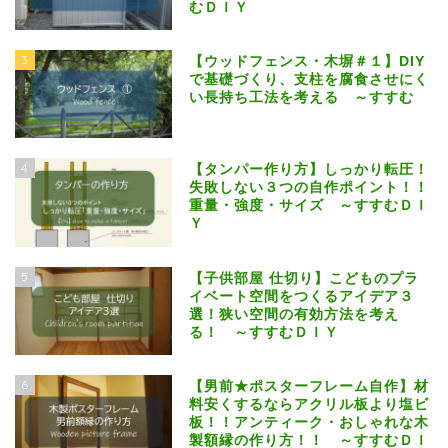
むＤＩＹ
3
【ウッドフェンス・木塀＃１】DIY
で基礎づくり、支柱を腐食させにく
い長持ち工法を考える ～すすむ
4
【タンパー作り方】しっかり転圧！
失敗しない３つの自作ポイント！！
重量・強度・サイズ ～すすむＤＩ
Ｙ
5
【子供部屋 仕切り】こどものプラ
イベート空間をつくるアイデア３
選！狭い空間の有効方法を考え
る！ ～すすむＤＩＹ
6
【男前★ポスターフレーム自作】材
料安くするならアクリル板より塩ビ
板！！アンティーク・おしゃれな木
製額縁の作り方！！ ～すすむＤＩ