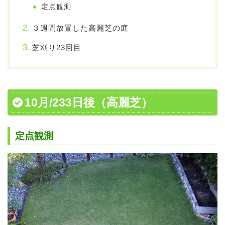
定点観測
３週間放置した高麗芝の庭
芝刈り23回目
10月/233日後（高麗芝）
定点観測