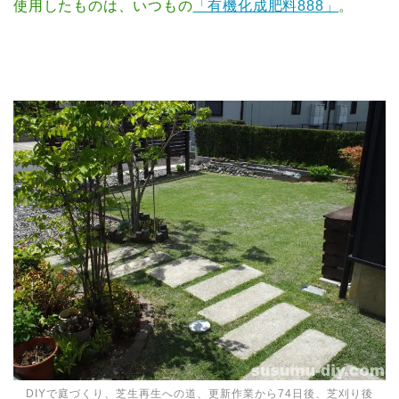
使用したものは、いつもの
「有機化成肥料888」
。
DIYで庭づくり、芝生再生への道、更新作業から74日後、芝刈り後