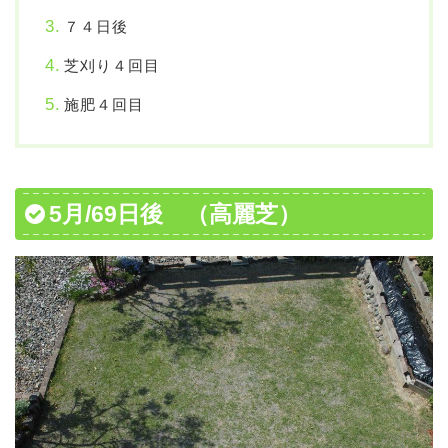
７４日後
芝刈り４回目
施肥４回目
5月/69日後 （高麗芝）