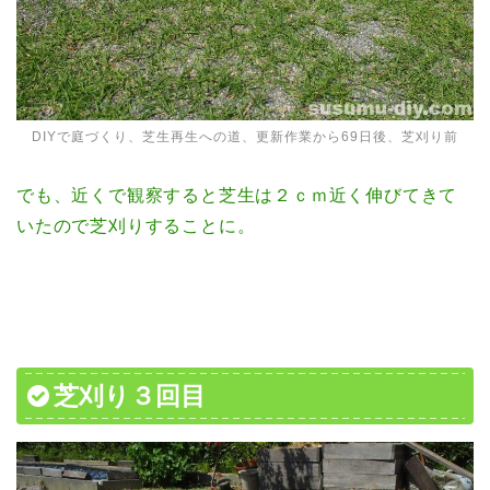
DIYで庭づくり、芝生再生への道、更新作業から69日後、芝刈り前
でも、近くで観察すると芝生は２ｃｍ近く伸びてきて
いたので芝刈りすることに。
芝刈り３回目