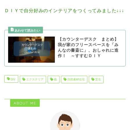
ＤＩＹで自分好みのインテリアをつくってみました↓↓↓
【カウンターデスク まとめ】
我が家のフリースペースを「み
んなの書斎に」、おしゃれに造
作！ ～すすむＤＩＹ
DIY
エクステリア
庭
自然素材住宅
芝生
ABOUT ME