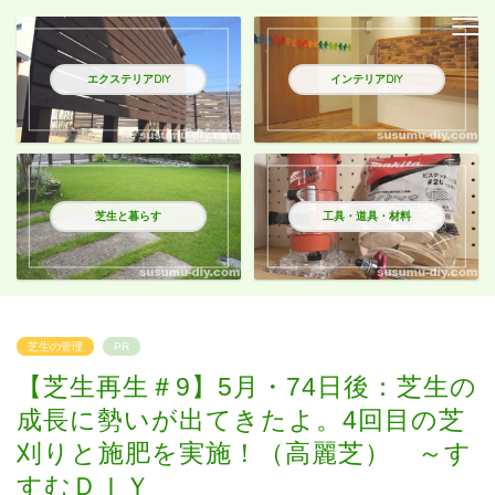
エクステリアDIY
インテリアDIY
芝生と暮らす
工具・道具・材料
芝生の管理
PR
【芝生再生＃9】5月・74日後：芝生の
成長に勢いが出てきたよ。4回目の芝
刈りと施肥を実施！（高麗芝） ～す
すむＤＩＹ