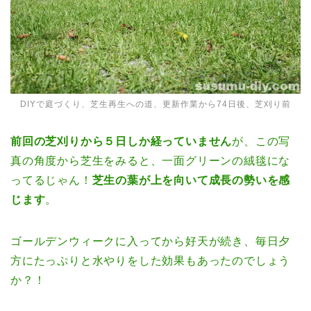
DIYで庭づくり、芝生再生への道、更新作業から74日後、芝刈り前
前回の芝刈りから５日しか経っていません
が、この写
真の角度から芝生をみると、一面グリーンの絨毯にな
ってるじゃん！
芝生の葉が上を向いて成長の勢いを感
じます
。
ゴールデンウィークに入ってから好天が続き、毎日夕
方にたっぷりと水やりをした効果もあったのでしょう
か？！