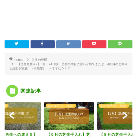
HOME
芝生の管理
【芝生再生＃9】5月・74日後：芝生の成長に勢いが出てきたよ。4回目の芝刈り
と施肥を実施！（高麗芝） ～すすむＤＩＹ
関連記事
のお手入れ（月別）
芝生のお手入れ（月別）
芝生の管理
５月の芝生手入れ】芝
【８月の芝生手入れ】グ