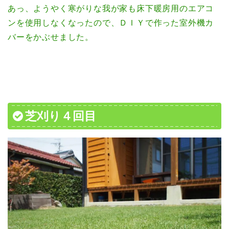
あっ、ようやく寒がりな我が家も床下暖房用のエアコ
ンを使用しなくなったので、ＤＩＹで作った室外機カ
バーをかぶせました。
芝刈り４回目