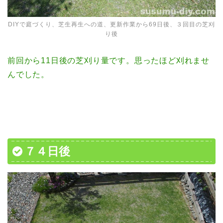
DIYで庭づくり、芝生再生への道、更新作業から69日後、３回目の芝刈
り後
前回から11日後の芝刈り量です。思ったほど刈れませ
んでした。
７４日後