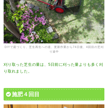
DIYで庭づくり、芝生再生への道、更新作業から74日後、4回目の芝刈
り途中
刈り取った芝生の量は、5日前に刈った量よりも多く刈
り取れました。
施肥４回目