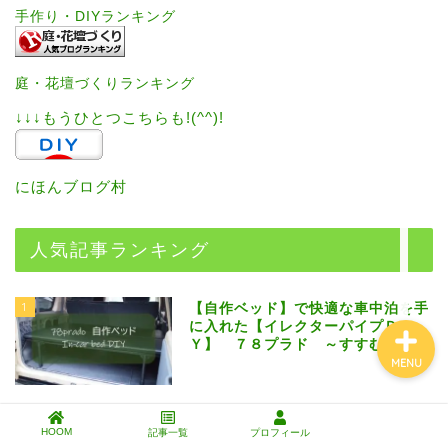
手作り・DIYランキング
エクステリアDIY
庭・花壇づくりランキング
↓↓↓もうひとつこちらも!(^^)!
インテリアDIY
にほんブログ村
芝生と暮らす
人気記事ランキング
工具・道具・材料
1
【自作ベッド】で快適な車中泊を手
に入れた【イレクターパイプＤＩ
Ｙ】 ７８プラド ～すすむ
MENU
2
【イナバ物置＃２】基礎施工の失敗
HOOM
はなぜ？！〜コスト削減のために
記事一覧
プロフィール