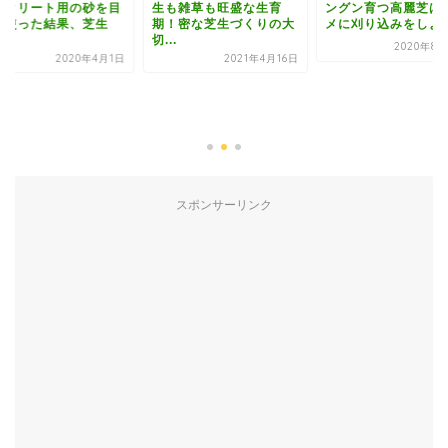
も雑草も旺盛な生育
ングン育つ高麗芝はコマ
！密な芝生づくりの大
メに刈り込みをしよう！
.
2020年8月23日
2021年4月16日
【芝生再生への道＃
コンクリート用の砂
土に使った結果、芝
は...
2020年4
スポンサーリンク