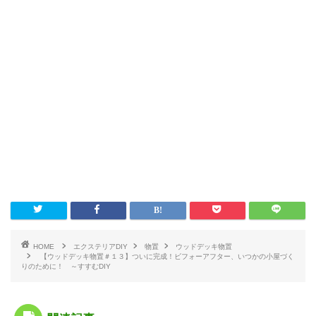
HOME
エクステリアDIY
物置
ウッドデッキ物置
【ウッドデッキ物置＃１３】ついに完成！ビフォーアフター、いつかの小屋づく
りのために！ ～すすむDIY