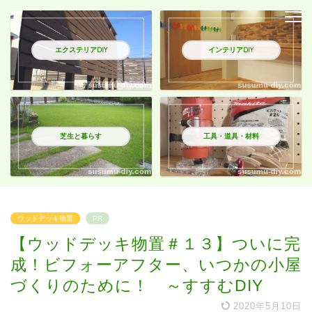
エクステリアDIY
インテリアDIY
芝生と暮らす
工具・道具・材料
ウッドデッキ物置
PR
【ウッドデッキ物置＃１３】ついに完
成！ビフォーアフター、いつかの小屋
づくりのために！ ～すすむDIY
2020年5月10日