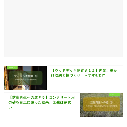
【ウッドデッキ物置＃１２】内装、壁か
け収納と棚づくり ～すすむDIY
【芝生再生への道＃５】コンクリート用
の砂を目土に使った結果、芝生は芽吹
い...