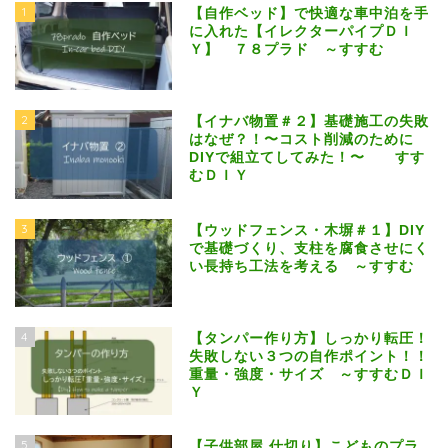
1
【自作ベッド】で快適な車中泊を手
に入れた【イレクターパイプＤＩ
Ｙ】 ７８プラド ～すすむ
2
【イナバ物置＃２】基礎施工の失敗
はなぜ？！〜コスト削減のために
DIYで組立てしてみた！〜 すす
むＤＩＹ
3
【ウッドフェンス・木塀＃１】DIY
で基礎づくり、支柱を腐食させにく
い長持ち工法を考える ～すすむ
4
【タンパー作り方】しっかり転圧！
失敗しない３つの自作ポイント！！
重量・強度・サイズ ～すすむＤＩ
Ｙ
5
【子供部屋 仕切り】こどものプラ