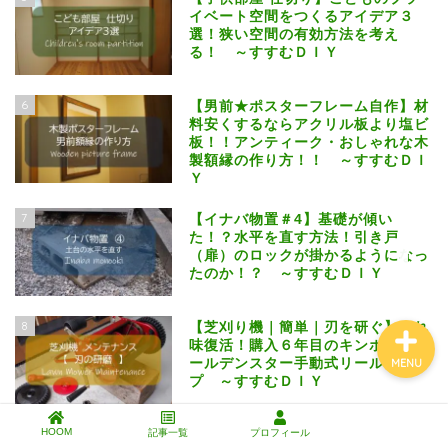
イベート空間をつくるアイデア３
選！狭い空間の有効方法を考え
る！ ～すすむＤＩＹ
エクステリアDIY
6
【男前★ポスターフレーム自作】材
料安くするならアクリル板より塩ビ
インテリアDIY
板！！アンティーク・おしゃれな木
製額縁の作り方！！ ～すすむＤＩ
Ｙ
芝生と暮らす
7
【イナバ物置＃4】基礎が傾い
た！？水平を直す方法！引き戸
工具・道具・材料
（扉）のロックが掛かるようになっ
たのか！？ ～すすむＤＩＹ
8
【芝刈り機｜簡単｜刃を研ぐ】切れ
味復活！購入６年目のキンボシ ゴ
ールデンスター手動式リールタイ
MENU
プ ～すすむＤＩＹ
HOOM
9
記事一覧
プロフィール
【イナバ物置＃３】引き戸（扉）に