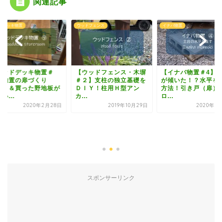
関連記事
ウッドフェンス
イナバ物置
ウッドデッキ物置
【ウッドフェンス・木塀
【イナバ物置＃4】基礎
＃２】支柱の独立基礎を
が傾いた！？水平を直す
ＤＩＹ！柱用Ｈ型アン
方法！引き戸（扉）の
カ...
ロ...
2019年10月29日
2020年6月10日
【ウッドデッ
９】物置の扉
（２）＆買っ
虫食い...
20
スポンサーリンク